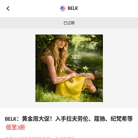
BELK
已过期
BELK：黄金周大促！入手拉夫劳伦、蔻驰、纪梵希等
低至3折